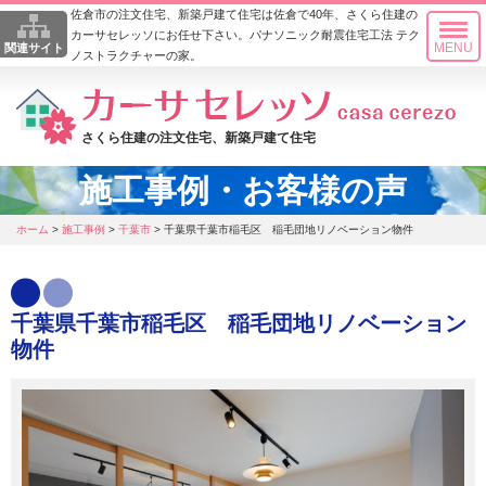
佐倉市の注文住宅、新築戸建て住宅は佐倉で40年、さくら住建の
カーサセレッソにお任せ下さい。パナソニック耐震住宅工法 テク
MENU
関連サイト
ノストラクチャーの家。
さくら住建の注文住宅、新築戸建て住宅
施工事例・お客様の声
ホーム
>
施工事例
>
千葉市
>
千葉県千葉市稲毛区 稲毛団地リノベーション物件
千葉県千葉市稲毛区 稲毛団地リノベーション
物件