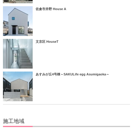
佐倉市井野 House A
文京区 HouseT
あすみが丘4号棟～SAKULife egg Asumigaoka～
施工地域