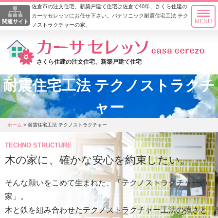
佐倉市の注文住宅、新築戸建て住宅は佐倉で40年、さくら住建の
カーサセレッソにお任せ下さい。パナソニック耐震住宅工法 テク
MENU
関連サイト
ノストラクチャーの家。
さくら住建の注文住宅、新築戸建て住宅
耐震住宅工法 テクノストラクチ
ャー
ホーム
> 耐震住宅工法 テクノストラクチャー
TECHNO STRUCTURE
木の家に、確かな安心を約束したい。
そんな願いをこめて生まれた、「テクノストラクチャーの
家」。
木と鉄を組み合わせたテクノストラクチャー工法の強さと